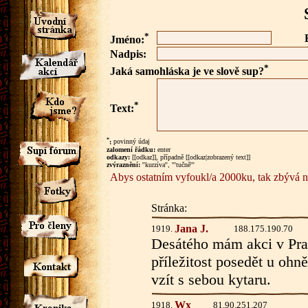
*
Jméno:
Nadpis:
*
Jaká samohláska je ve slově sup?
*
Text:
*
:
povinný údaj
zalomení řádku:
enter
odkazy:
[[odkaz]], případně [[odkaz|zobrazený text]]
zvýraznění:
''kurzíva'', '''tučně'''
Abys ostatním vyfoukl/a 2000ku, tak zbývá n
Stránka:
Jana J.
1919.
188.175.190.70
Desátého mám akci v Pra
příležitost posedět u ohn
vzít s sebou kytaru.
Wx
1918.
81.90.251.207