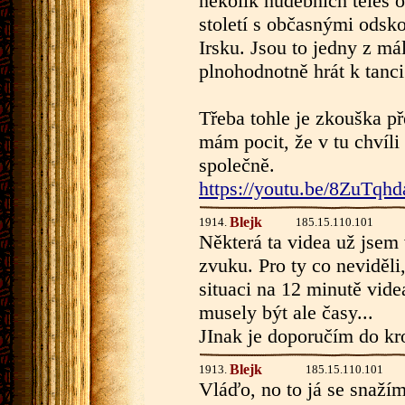
několik hudebních těles 
století s občasnými odsk
Irsku. Jsou to jedny z má
plnohodnotně hrát k tanci
Třeba tohle je zkouška 
mám pocit, že v tu chvíli 
společně.
https://youtu.be/8ZuTqh
Blejk
1914.
185.15.110.101
Některá ta videa už jsem 
zvuku. Pro ty co neviděl
situaci na 12 minutě videa
musely být ale časy...
JInak je doporučím do kr
Blejk
1913.
185.15.110.101
Vláďo, no to já se snažím