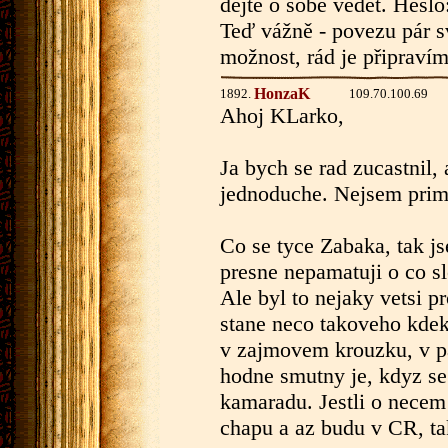
dejte o sobě vědet. Hesl
Teď vážně - povezu pár 
možnost, rád je připravím
HonzaK
1892.
109.70.100.69
Ahoj KLarko,
Ja bych se rad zucastnil, 
jednoduche. Nejsem primo
Co se tyce Zabaka, tak js
presne nepamatuji o co sl
Ale byl to nejaky vetsi 
stane neco takoveho kdekol
v zajmovem krouzku, v pa
hodne smutny je, kdyz se
kamaradu. Jestli o necem
chapu a az budu v CR, t