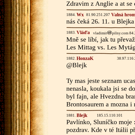
Zdravim z Anglie a at se 
Wx
Valná hroma
1884.
81.90.251.207
nás čeká 26. 11. u Blejka
Vláďa
1883.
vladimir
pilny.com 84
Mně se líbí, jak tu převa
Les Mittag vs. Les Mytág.
HonzaK
1882.
38.97.116
@Blejk
Ty mas jeste seznam ucas
nenasla, koukala jsi se do
byl fajn, ale Hvezdna bra
Brontosaurem a mozna i n
Blejk
1881.
185.15.110.101
Pavlínko, Sluníčko moje :
pozdrav. Kde v té Itálii 