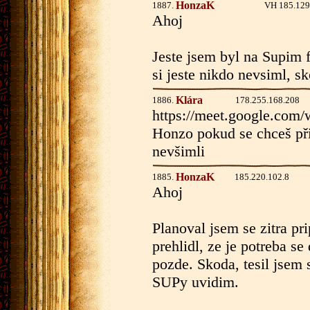
HonzaK
1887.
VH 185.129
Ahoj
Jeste jsem byl na Supim f
si jeste nikdo nevsiml, s
Klára
1886.
178.255.168.208
https://meet.google.com
Honzo pokud se chceš přip
nevšimli
HonzaK
1885.
185.220.102.8
Ahoj
Planoval jsem se zitra pr
prehlidl, ze je potreba se
pozde. Skoda, tesil jsem 
SUPy uvidim.