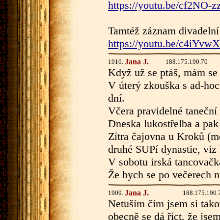
https://youtu.be/cf2NO-
Tamtéž záznam divadelní
https://youtu.be/c4iYv
Jana J.
1910.
188.175.190.70
Když už se ptáš, mám se 
V úterý zkouška s ad-ho
dní.
Včera pravidelné taneční
Dneska lukostřelba a pak
Zítra čajovna u Kroků (m
druhé SUPí dynastie, viz
V sobotu irská tancovačka
Že bych se po večerech nu
Jana J.
1909.
188.175.190.
Netuším čím jsem si tako
obecně se dá říct, že jsem