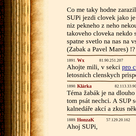
Co me taky hodne zarazilo
SUPi jezdi clovek jako j
niz pekneho z neho nekou
takoveho cloveka nekdo s
spatne svetlo na nas na v
(Zabak a Pavel Mares) !?
Wx
1891.
81.90.251.207
Ahojte mili, v sekci
pro 
letosnich clenskych prisp
Klárka
1890.
82.113.33.9
Téma žabák je na dlouho 
tom psát nechci. A SUP s
kalnedáře akcí a zkus něk
HonzaK
1889.
57.129.20.162
Ahoj SUPi,