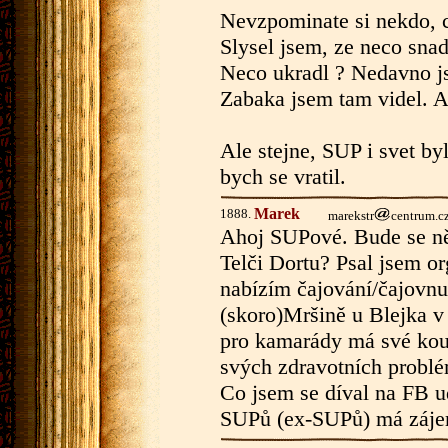
Nevzpominate si nekdo, c
Slysel jsem, ze neco snad
Neco ukradl ? Nedavno js
Zabaka jsem tam videl. A
Ale stejne, SUP i svet byl
bych se vratil.
Marek
1888.
marekstr
centrum.c
Ahoj SUPové. Bude se ně
Telči Dortu? Psal jsem o
nabízím čajování/čajovn
(skoro)Mršině u Blejka v
pro kamarády má své kou
svých zdravotních probl
Co jsem se díval na FB ud
SUPů (ex-SUPů) má zájem