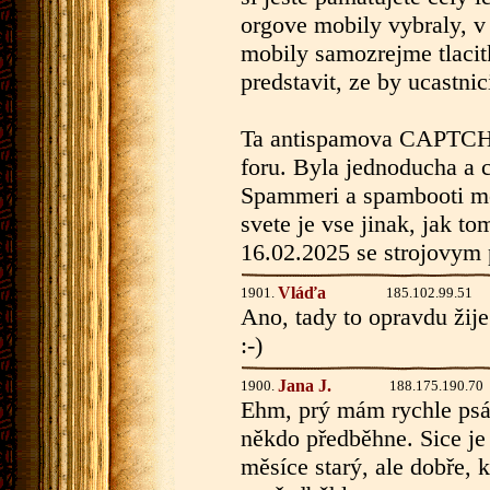
orgove mobily vybraly, v
mobily samozrejme tlacit
predstavit, ze by ucastni
Ta antispamova CAPTCHA
foru. Byla jednoducha a ce
Spammeri a spambooti m
svete je vse jinak, jak t
16.02.2025 se strojovym
Vláďa
1901.
185.102.99.51
Ano, tady to opravdu žije.
:-)
Jana J.
1900.
188.175.190.70
Ehm, prý mám rychle psá
někdo předběhne. Sice je 
měsíce starý, ale dobře, 