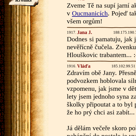
Zveme Tě na supí jarní 
v
Oucmanicích
. Pojeď ta
všem orgům!
Jana J.
1917.
188.175.190.
Dodnes si pamatuju, jak 
nevěřícně čučela. Zvenku
Hlouškovic trabantem... 
Vláďa
1916.
185.102.99.51
Zdravím obě Jany. Přesně
podvozkem hoblovala siln
vzpomenu, jak jsme v děts
lety jsem jednoho syna z
školky připoutat a to byl
že ho prý chci asi zabít...
Já dělám večeře skoro poř
nahánění do postele je v