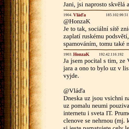
Jani, jsi naprosto skvělá 
Vláďa
1904.
185.102.99.51
@HonzaK
Je to tak, sociální sítě zn
zaplatí ruskému podsvětí
spamováním, tomu také n
HonzaK
1903.
192.42.116.192
Ja jsem pocital s tim, z
jara a ono to bylo uz v li
vyjde.
@Vláďa
Dneska uz jsou vsichni n
uz pomalu neumi pouziva
internetu i sveta IT. Pru
clenove se nehrnou (mj. k
si jeste pamatujete cely 