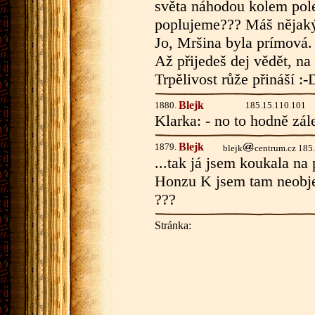
světa náhodou kolem pole
poplujeme??? Máš nějaký t
Jo, Mršina byla prímová. 
Až přijedeš dej vědět, n
Trpělivost růže přináší :-
Blejk
1880.
185.15.110.101
Klarka: - no to hodně zále
Blejk
1879.
blejk
centrum.cz 185
...tak já jsem koukala na
Honzu K jsem tam neobje
???
Stránka: