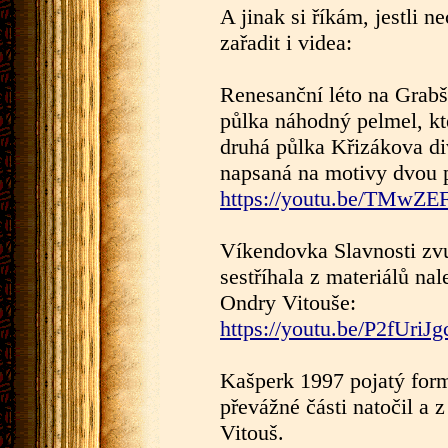
A jinak si říkám, jestli n
zařadit i videa:
Renesanční léto na Grabšt
půlka náhodný pelmel, kt
druhá půlka Křizákova di
napsaná na motivy dvou 
https://youtu.be/TMw
Víkendovka Slavnosti zvu
sestříhala z materiálů n
Ondry Vitouše:
https://youtu.be/P2fUriJ
Kašperk 1997 pojatý formo
převážné části natočil a 
Vitouš.