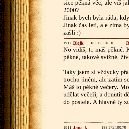
sice pěkná věc, ale víš j
2000?
Jinak bych byla ráda, kdy
Jinak čas letí, ale zima b
zašli :)
Blejk
R
1912.
185.15.110.101
No vidíš, to máš pěkné. K
pěkné, takové svižné, živé
Taky jsem si vždycky přá
trochu jiném, ale zatím se
Máš to pěkné večery. Moj
udělat večeři, a donutit d
do postele. A hlavně ty zub
Jana J.
1911.
188.175.190.70