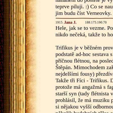
teprve piluji. :) Co se nauč
jim budu číst Verneovky.
Jana J.
1915.
188.175.190.70
Hele, jak se to vezme. P
nikdo nečeká, takže to ho
Trifikus je v běžném prov
podstatě ad-hoc sestava 
příčnou flétnou, na posled
Štěpán. Mimochodem zakl
nejdelšími fousy) přezdí
Takže tři Fíci - Trifikus
protože má angažmá s fag
starší syn (tady flétnist
prohlásil, že má muziku př
si nějakou vyšší odborno