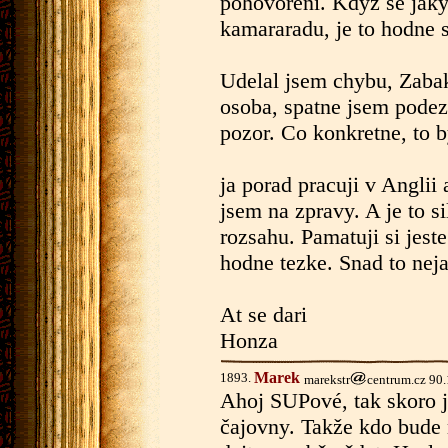
pohovoreni. Kdyz se jaky
kamararadu, je to hodne 
Udelal jsem chybu, Zabak 
osoba, spatne jsem podezr
pozor. Co konkretne, to 
ja porad pracuji v Anglii
jsem na zpravy. A je to s
rozsahu. Pamatuji si jeste
hodne tezke. Snad to nej
At se dari
Honza
Marek
1893.
marekstr
centrum.cz 90
Ahoj SUPové, tak skoro ji
čajovny. Takže kdo bude m