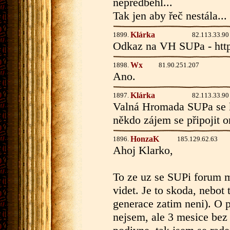
nepředběhl...
Tak jen aby řeč nestála... 
Klárka
1899.
82.113.33.90
Odkaz na VH SUPa - http
Wx
1898.
81.90.251.207
Ano.
Klárka
1897.
82.113.33.90
Valná Hromada SUPa se k
někdo zájem se připojit o
HonzaK
1896.
185.129.62.63
Ahoj Klarko,
To ze uz se SUPi forum m
videt. Je to skoda, nebot 
generace zatim neni). O p
nejsem, ale 3 mesice bez