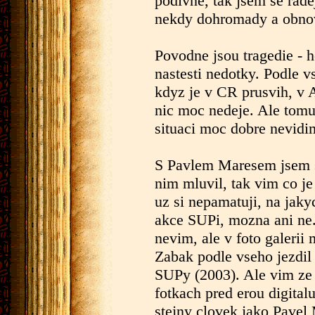
podivne, tak jsem se rade
nekdy dohromady a obnov
Povodne jsou tragedie - h
nastesti nedotky. Podle v
kdyz je v CR prusvih, v A
nic moc nedeje. Ale tom
situaci moc dobre nevidi
S Pavlem Maresem jsem se
nim mluvil, tak vim co je 
uz si nepamatuji, na jakyc
akce SUPi, mozna ani ne.
nevim, ale v foto galeri
Zabak podle vseho jezdil 
SUPy (2003). Ale vim ze 
fotkach pred erou digitalu
stejny clovek jako Pavel