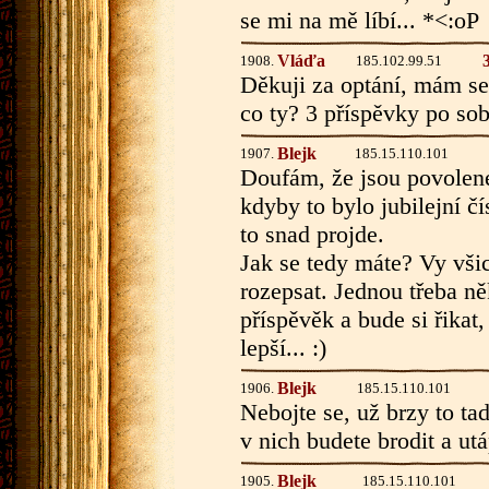
se mi na mě líbí... *<:oP
Vláďa
1908.
185.102.99.51
Děkuji za optání, mám se d
co ty? 3 příspěvky po sob
Blejk
1907.
185.15.110.101
Doufám, že jsou povolené
kdyby to bylo jubilejní čís
to snad projde.
Jak se tedy máte? Vy vši
rozepsat. Jednou třeba něk
příspěvěk a bude si řikat,
lepší... :)
Blejk
1906.
185.15.110.101
Nebojte se, už brzy to ta
v nich budete brodit a utá
Blejk
1905.
185.15.110.101