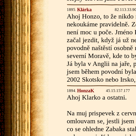
Klárka
1895.
82.113.33.9
Ahoj Honzo, to že nikdo 
nekoukáme pravidelně. Z
není moc u poče. Jméno 
začal jezdit, když já už 
povodně naštěstí osobně
severní Moravě, kde to by
Já byla v Anglii na jaře,
jsem během povodní byla 
2002 Skotsko nebo Irsko,
HonzaK
1894.
45.15.157.177
Ahoj Klarko a ostatni.
Na muj prispevek z cerv
omlouvam se, jestli jsem
co se ohledne Zabaka stal