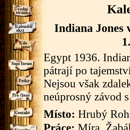
Kal
Indiana Jones v
1
Egypt 1936. Indian
pátrají po tajemst
Nejsou však zdale
neúprosný závod s
Místo:
Hrubý Roh
Práce:
Míra, Žabá