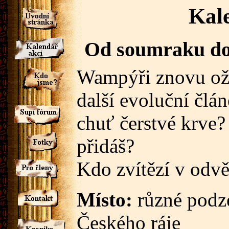
Kal
Od soumraku do ú
Wampýři znovu ožív
další evoluční člá
chuť čerstvé krve?
přidáš?
Kdo zvítězí v odv
Místo:
různé podze
Českého ráje